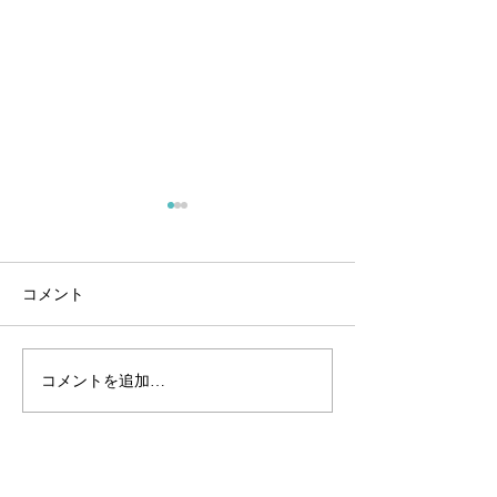
遊漁券価格改定のお知ら
9月1日よりわか
せ
〜9月1日よりワカ
山中湖漁協協同組合の遊漁券
禁!!〜 8月29日(火
コメント
をご購入いただきまして、誠
午前10時にワカ
にありがとうございます。 今
りを行いました。 
年度、令和8年4月1日より遊
人150匹ほどの釣
コメントを追加…
漁券の価格を改定させていた
大きさも7〜9cm
だくことになりました。 詳細
良いサイズです。
はこちらのページよりご確認
できると思います
ください。 https://www.lake-
山中湖へワカサギ