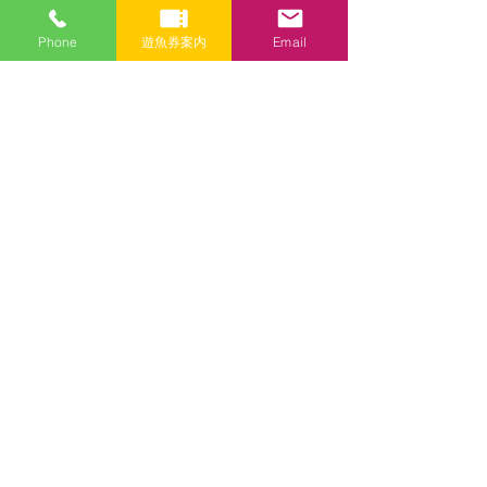
メールアドレス
Phone
遊魚券案内
Email
件名
メッセージ