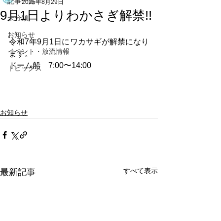
記事一覧
2025年8月29日
9月1日よりわかさぎ解禁!!
未分類
お知らせ
令和7年9月1日にワカサギが解禁になり
イベント・放流情報
ます。
ドーム船　7:00〜14:00
トピックス
お知らせ
すべて表示
最新記事