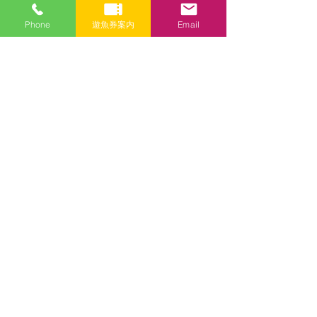
メールアドレス
Phone
遊魚券案内
Email
件名
メッセージ