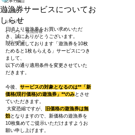
記事一覧
7月8日
遊漁券サービスについてお
未分類
しらせ
お知らせ
日頃より遊漁券をお買い求めいただ
イベント・放流情報
き、誠にありがとうございます。 
トピックス
現在実施しております「遊漁券を10枚
ためると1枚もらえる」サービスにつき
まして、
以下の通り適用条件を変更させていた
だきます。
今後、
サービスの対象となるのは**「新
価格(現行価格)の遊漁券」**のみ
とさせ
ていただきます。
 大変恐縮ですが、
旧価格の遊漁券は無
効
となりますので、新価格の遊漁券を
10枚集めてご提示いただけますようお
願い申し上げます。