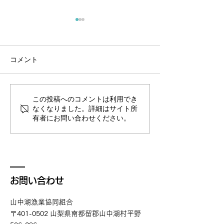
オオクチバス放流情報
オオクチバス放
オオクチバスを放流しまし
6月にオオクチバ
た。 場所は国道138号線沿い
することが決まり
コメント
の山中地区になります。
この投稿へのコメントは利用でき
なくなりました。詳細はサイト所
有者にお問い合わせください。
お問い合わせ
山中湖漁業協同組合
〒401-0502 山梨県南都留郡山中湖村平野