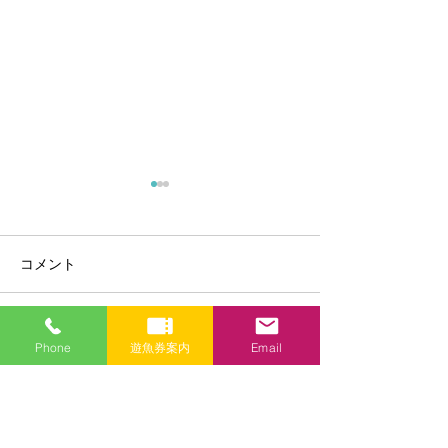
遊漁券価格改定のお知ら
9月1日よりわか
せ
令和7年9月1日に
山中湖漁協協同組合の遊漁券
解禁になります。
コメント
をご購入いただきまして、誠
7:00〜14:00
にありがとうございます。 今
年度、令和8年4月1日より遊
コメントを追加…
Phone
遊魚券案内
Email
漁券の価格を改定させていた
だくことになりました。 詳細
はこちらのページよりご確認
ください。 https://www.lake-