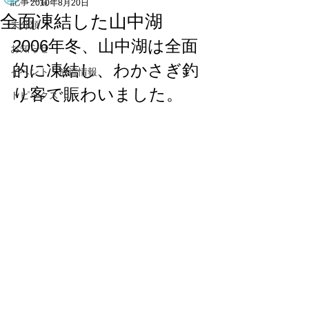
記事一覧
2010年8月20日
全面凍結した山中湖
未分類
2006年冬、山中湖は全面
お知らせ
的に凍結し、わかさぎ釣
イベント・放流情報
り客で賑わいました。
トピックス