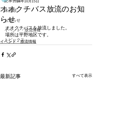
記事一覧
2024年10月15日
オオクチバス放流のお知
未分類
らせ
お知らせ
オオクチバスを放流しました。
イベント・放流情報
場所は平野地区です。
トピックス
イベント・放流情報
すべて表示
最新記事