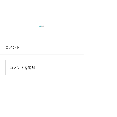
オオクチバス放流予定
オオクチバス放
10月中にオオクチバスを放流
GW前にオオクチ
する予定です。 ワカサギも釣
する予定です。
コメント
れています。
コメントを追加…