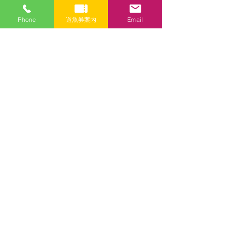
メールアドレス
Phone
遊魚券案内
Email
件名
メッセージ