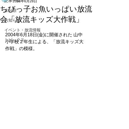
記事一覧
2004年6月28日
ちびっ子お魚いっぱい放流
未分類
会「放流キッズ大作戦」
お知らせ
イベント・放流情報
2004年6月18日(金)に開催された 山中
トピックス
小学校２年生による、「放流キッズ大
作戦」の模様。