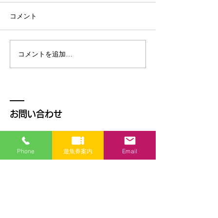
10月中にオオク
オオクチバスを放流しまし
する予定です。 
コメント
た。 場所は平野地区です。
れています。
コメントを追加…
お問い合わせ
山中湖漁業協同組合
〒401-0502 山梨県南都留郡山中湖村平野
Phone
遊魚券案内
Email
506-296
TEL:
0555-62-2275
FAX:
0555-62-2275
http://www.lake-yamanaka.net