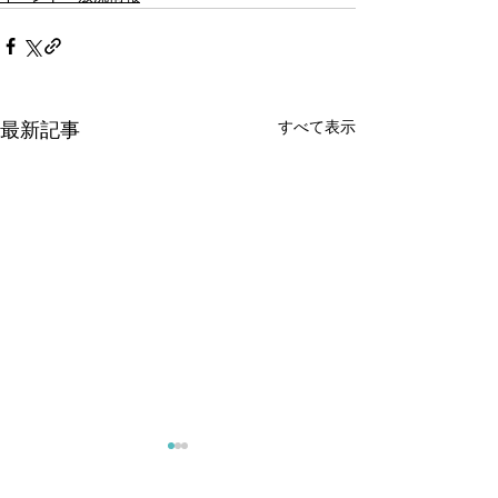
すべて表示
最新記事
オオクチバス放流のお知
オオクチバス放
らせ