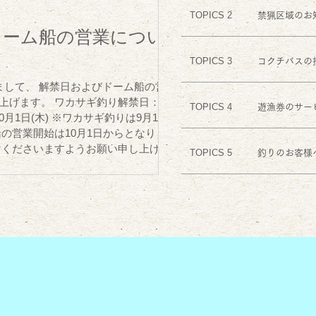
TOPICS 2
禁猟区域のお
ドーム船の営業につい
TOPICS 3
コクチバスの
まして、 解禁日およびドーム船の営
上げます。 ワカサギ釣り解禁日：9
TOPICS 4
遊漁券のサー
0月1日(木) ※ワカサギ釣りは9月1日
の営業開始は10月1日からとなりま
TOPICS 5
釣りのお客様