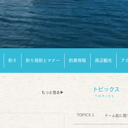
釣り
釣り規則とマナー
釣果情報
周辺観光
ア
トピックス
もっと見る▶︎
TOPICS
TOPICS 1
ドーム船に関