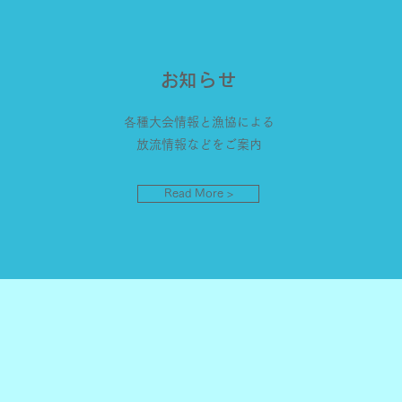
​お知らせ
各種大会情報と漁協による
放流情報などをご案内
Read More >