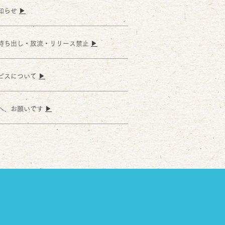
知らせ
▶︎
持ち出し・放流・リリース禁止
▶︎
ビスについて
▶︎
へ、お願いです
▶︎