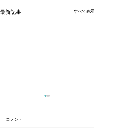
すべて表示
最新記事
遊漁券価格改定のお知ら
9月1日よりわか
せ
令和7年9月1日に
山中湖漁協協同組合の遊漁券
解禁になります。
コメント
をご購入いただきまして、誠
7:00〜14:00