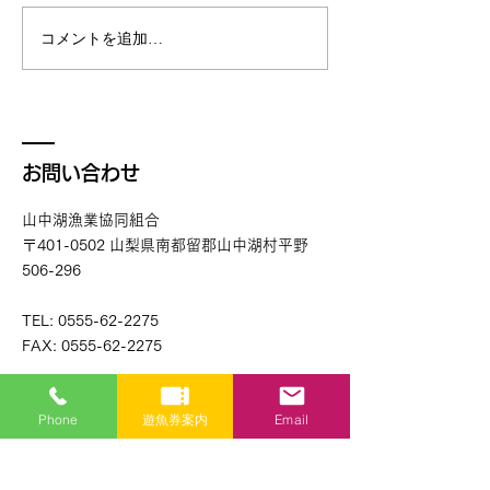
にありがとうございます。 今
年度、令和8年4月1日より遊
コメントを追加…
漁券の価格を改定させていた
だくことになりました。 詳細
はこちらのページよりご確認
ください。 https://www.lake-
yamanaka.net/fishing 何卒、
お問い合わせ
ご理解、ご協力をお願いいた
します。
山中湖漁業協同組合
〒401-0502 山梨県南都留郡山中湖村平野
506-296
TEL:
0555-62-2275
FAX:
0555-62-2275
http://www.lake-yamanaka.net
Phone
遊魚券案内
Email
info@lake-yamanaka.net
お名前