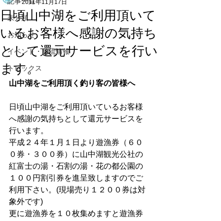
記事一覧
2011年11月17日
日頃山中湖をご利用頂いて
未分類
いるお客様へ感謝の気持ち
お知らせ
として還元サービスを行い
イベント・放流情報
ます。
トピックス
山中湖をご利用頂く釣り客の皆様へ
日頃山中湖をご利用頂いているお客様
へ感謝の気持ちとして還元サービスを
行います。
平成２４年１月１日より遊漁券（６０
０券・３００券）に山中湖観光公社の
紅富士の湯・石割の湯・花の都公園の
１００円割引券を進呈致しますのでご
利用下さい。(現場売り１２００券は対
象外です)
更に遊漁券を１０枚集めますと遊漁券