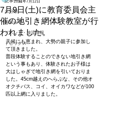
記事一覧
2011年7月12日
7月9日(土)に教育委員会主
未分類
催の地引き網体験教室が行
お知らせ
われました。
イベント・放流情報
天候にも恵まれ、大勢の親子に参加し
トピックス
て頂きました。
普段体験することのできない地引き網
という事もあり、体験されたお子様は
大はしゃぎで地引き網を引いておりま
した。45cm越えのへらぶな、その他オ
オクチバス、コイ、オイカワなどが100
匹以上網に入りました。