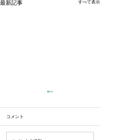
すべて表示
最新記事
オオクチバス放流のお知
オオクチバス放
らせ
10月中にオオク
オオクチバスを放流しまし
する予定です。 
コメント
た。 場所は平野地区です。
れています。