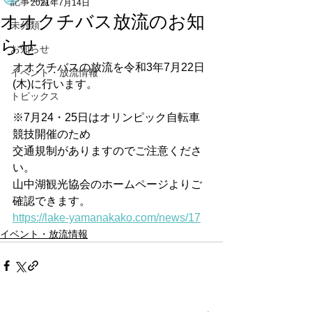
記事一覧
2021年7月14日
オオクチバス放流のお知
未分類
らせ
お知らせ
オオクチバスの放流を令和3年7月22日
イベント・放流情報
(木)に行います。
トピックス
※7月24・25日はオリンピック自転車
競技開催のため
交通規制がありますのでご注意くださ
い。
山中湖観光協会のホームページよりご
確認できます。
https://lake-yamanakako.com/news/17
イベント・放流情報