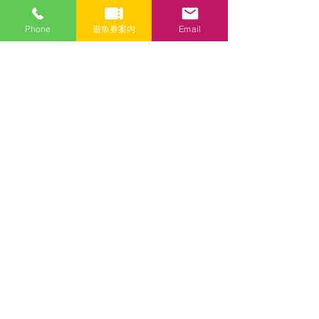
メールアドレス
Phone
遊魚券案内
Email
件名
メッセージ