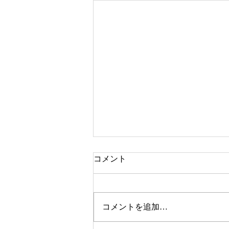
オオクチバス放流情報
コメント
オオクチバスを放流しました。
場所は国道138号線沿いの山中地
区になります。
コメントを追加…