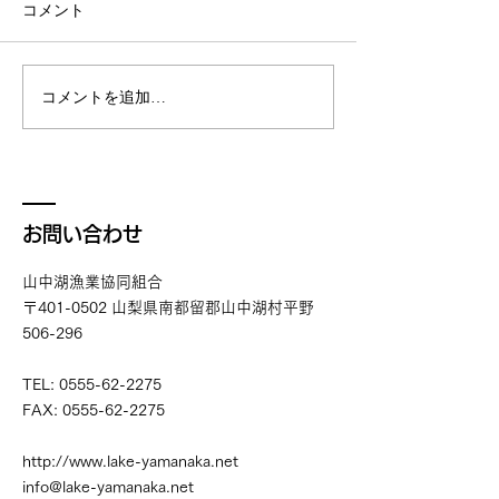
山中湖漁協協同組合の遊漁券
解禁になります。
コメント
をご購入いただきまして、誠
7:00〜14:00
にありがとうございます。 今
年度、令和8年4月1日より遊
コメントを追加…
漁券の価格を改定させていた
だくことになりました。 詳細
はこちらのページよりご確認
ください。 https://www.lake-
yamanaka.net/fishing 何卒、
お問い合わせ
ご理解、ご協力をお願いいた
します。
山中湖漁業協同組合
〒401-0502 山梨県南都留郡山中湖村平野
506-296
TEL:
0555-62-2275
FAX:
0555-62-2275
http://www.lake-yamanaka.net
info@lake-yamanaka.net