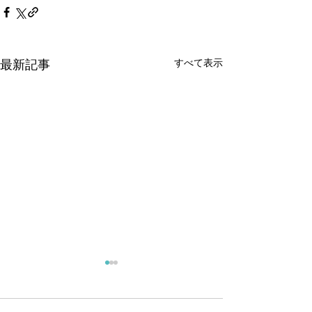
すべて表示
最新記事
遊漁券価格改定のお知ら
9月1日よりわか
せ
令和7年9月1日に